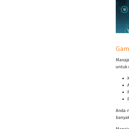
Gam
Manaj
untuk 
Anda m
banyak
Manaje