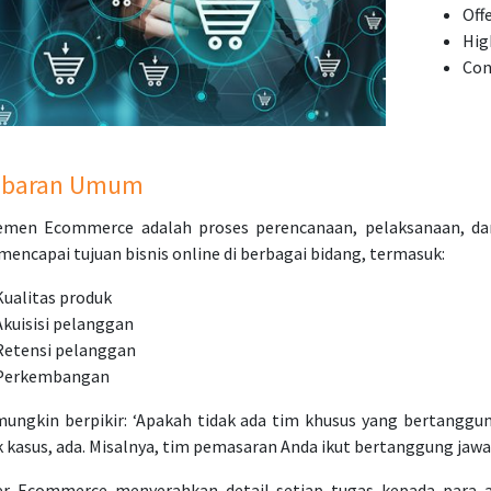
Off
Hig
Con
baran Umum
emen Ecommerce adalah proses perencanaan, pelaksanaan, da
mencapai tujuan bisnis online di berbagai bidang, termasuk:
Kualitas produk
Akuisisi pelanggan
Retensi pelanggan
Perkembangan
ungkin berpikir: ‘Apakah tidak ada tim khusus yang bertanggun
 kasus, ada. Misalnya, tim pemasaran Anda ikut bertanggung jawab
r Ecommerce menyerahkan detail setiap tugas kepada para ah