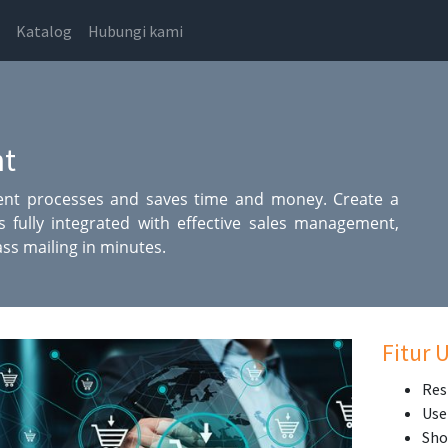
Katalog
Hubungi kami
t
nt processes and saves time and money. Create a
 fully integrated with effective sales management,
s mailing in minutes.
Fitur 
Res
Use
Sho